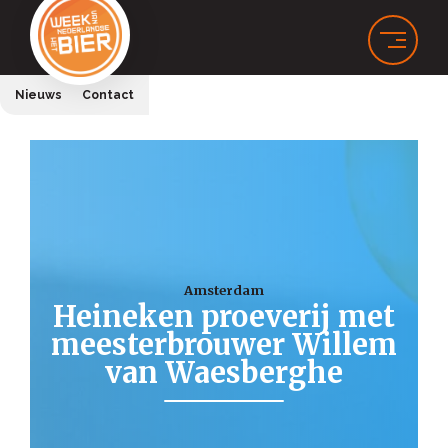
Nieuws
Contact
Amsterdam
Heineken proeverij met
meesterbrouwer Willem
van Waesberghe