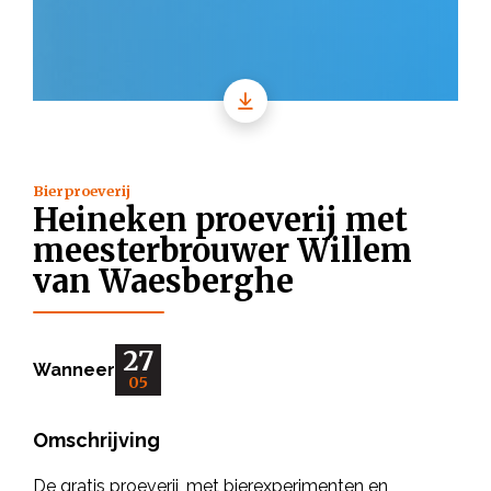
Bierproeverij
Heineken proeverij met
meesterbrouwer Willem
van Waesberghe
27
Wanneer
05
Omschrijving
De gratis proeverij, met bierexperimenten en