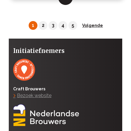
1
2
3
4
5
Volgende
Initiatiefnemers
Craft Brouwers
Bezoek website