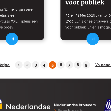
voor publiek
g 31 mei organiseren
elaars een
30 en 31 Mei 2026 , van 14.0
rclass XXL. Tijdens een
17.00 uur is onze brouwerij
ve proev...
voor publiek. En er is mogelijk
1
2
3
4
5
6
7
8
9
orige
Volgend
Nederlandse brouwers
Bezoek website