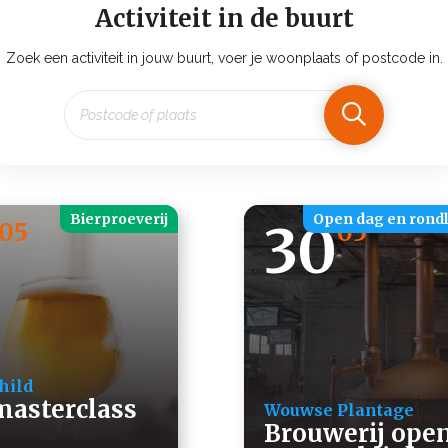
Activiteit in de buurt
Zoek een activiteit in jouw buurt, voer je woonplaats of postcode in.
Bierproeverij
Open dag en rondl
30
05
05
hild
masterclass
Wouwse Plantage
Brouwerij ope