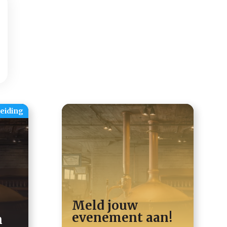
eiding
Meld jouw
evenement aan!
n