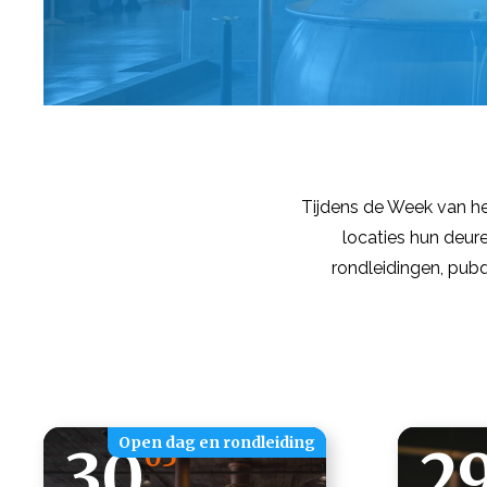
Tijdens de Week van he
locaties hun deure
rondleidingen, pub
Open dag en rondleiding
30
2
05