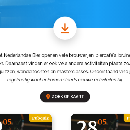
t Nederlandse Bier openen vele brouwerijen, biercafé's, bruin
n. Daarnaast vinden er ook vele andere activiteiten plaats zoa
quizzen, wandeltochten en masterclasses. Onderstaand vind j
regelmatig want er komen steeds nieuwe activiteiten bij.
ZOEK OP KAART
Pubquiz
P
9
28
05
05