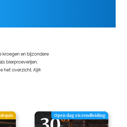
e kroegen en bijzondere
ls bierproeverijen,
e het overzicht.
Kijk
ubquiz
Open dag en rondleiding
30
05