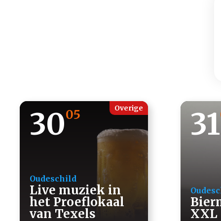
Overige
30
31
05
Oudeschild
Live muziek in
Oudesc
het Proeflokaal
Bier
van Texels
XXL