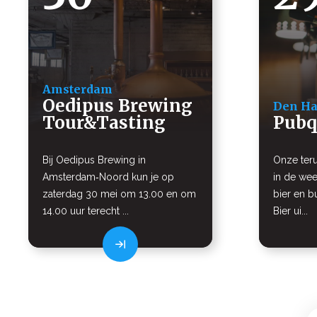
Amsterdam
Oedipus Brewing
Den H
Tour&Tasting
Pubq
Bij Oedipus Brewing in
Onze ter
Amsterdam‑Noord kun je op
in de we
zaterdag 30 mei om 13.00 en om
bier en b
14.00 uur terecht ...
Bier ui...