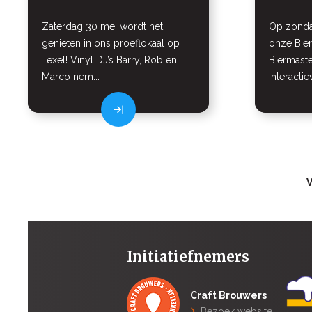
Zaterdag 30 mei wordt het
Op zonda
genieten in ons proeflokaal op
onze Bier
Texel! Vinyl DJ’s Barry, Rob en
Biermaste
Marco nem...
interactie
V
Initiatiefnemers
Craft Brouwers
Bezoek website