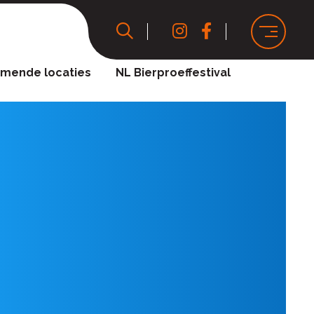
mende locaties
NL Bierproeffestival