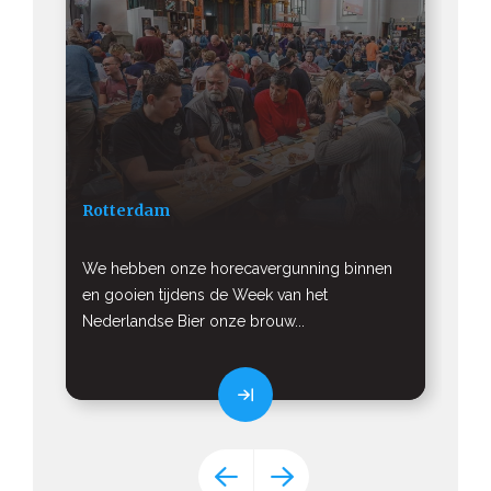
A
B
Rotterdam
We hebben onze horecavergunning binnen
Va
en gooien tijdens de Week van het
in
Nederlandse Bier onze brouw...
Ti